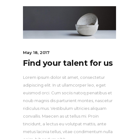
May 18, 2017
Find your talent for us
Lorem ipsum dolor sit amet, consectetur
adipiscing elit. In ut ullamcorper leo, eget
euismod orci. Cum sociis natoq penatibus et
noub magnis dis parturient montes, nascetur
ridiculus mus. Vestibulum ultricies aliquam
convallis. Maecen as ut tellus mi. Proin
tincidunt, a lectus eu volutpat mattis, ante
metus lacinia tellus, vitae condimentum nulla