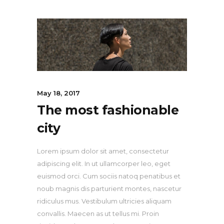
May 18, 2017
The most fashionable
city
Lorem ipsum dolor sit amet, consectetur
adipiscing elit. In ut ullamcorper leo, eget
euismod orci. Cum sociis natoq penatibus et
noub magnis dis parturient montes, nascetur
ridiculus mus. Vestibulum ultricies aliquam
convallis. Maecen as ut tellus mi. Proin