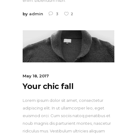
enim. bibendum nibh.
by
admin
3
2
May 18, 2017
Your chic fall
Lorem ipsum dolor sit amet, consectetur
adipiscing elit. In ut ullamcorper leo, eget
euismod orci. Cum sociis natoq penatibus et
noub magnis dis parturient montes, nascetur
ridiculus mus. Vestibulum ultricies aliquam