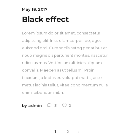
May 18, 2017
Black effect
Lorem ipsum dolor sit amet, consectetur
adipiscing elit. In ut ullamcorper leo, eget
euismod orci. Cum sociis natoq penatibus et
noub magnis dis parturient montes, nascetur
ridiculus mus. Vestibulum ultricies aliquam
convallis. Maecen as ut tellus mi. Proin
tincidunt, a lectus eu volutpat mattis, ante
metus lacinia tellus, vitae condimentum nulla
enim. bibendum nibh.
by
admin
3
2
1
2