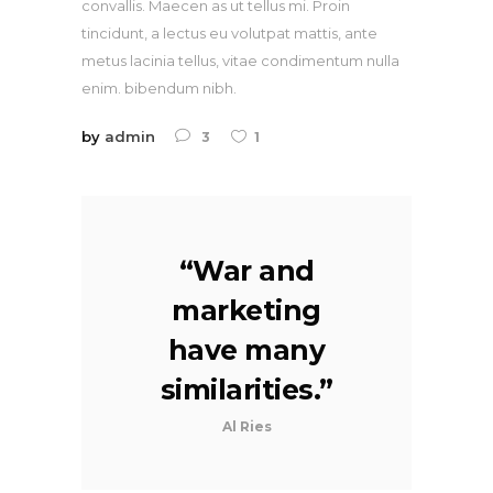
convallis. Maecen as ut tellus mi. Proin
tincidunt, a lectus eu volutpat mattis, ante
metus lacinia tellus, vitae condimentum nulla
enim. bibendum nibh.
by
admin
3
1
“
War and
marketing
have many
similarities.
”
Al Ries