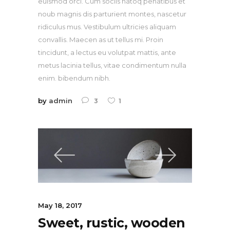
euismod orci. Cum sociis natoq penatibus et
noub magnis dis parturient montes, nascetur
ridiculus mus. Vestibulum ultricies aliquam
convallis. Maecen as ut tellus mi. Proin
tincidunt, a lectus eu volutpat mattis, ante
metus lacinia tellus, vitae condimentum nulla
enim. bibendum nibh.
by
admin
3
1
May 18, 2017
Sweet, rustic, wooden