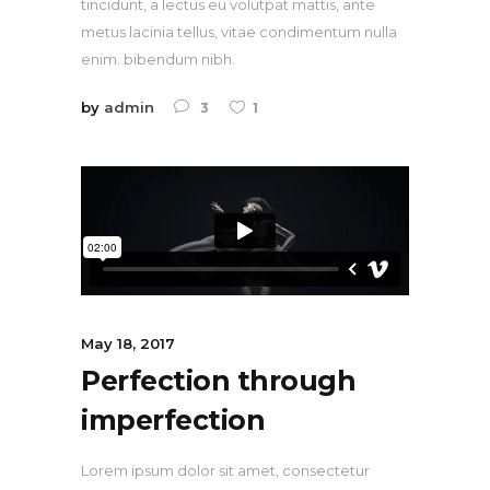
tincidunt, a lectus eu volutpat mattis, ante
metus lacinia tellus, vitae condimentum nulla
enim. bibendum nibh.
by
admin
3
1
May 18, 2017
Perfection through
imperfection
Lorem ipsum dolor sit amet, consectetur