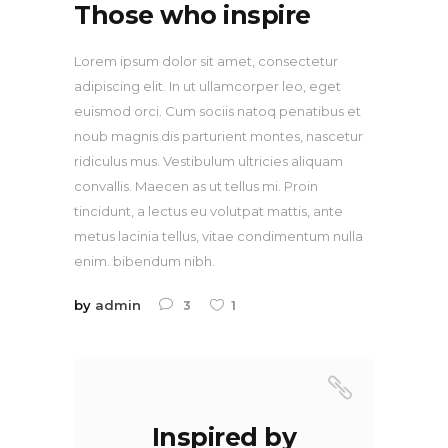
Those who inspire
Lorem ipsum dolor sit amet, consectetur
adipiscing elit. In ut ullamcorper leo, eget
euismod orci. Cum sociis natoq penatibus et
noub magnis dis parturient montes, nascetur
ridiculus mus. Vestibulum ultricies aliquam
convallis. Maecen as ut tellus mi. Proin
tincidunt, a lectus eu volutpat mattis, ante
metus lacinia tellus, vitae condimentum nulla
enim. bibendum nibh.
by
admin
3
1
Inspired by