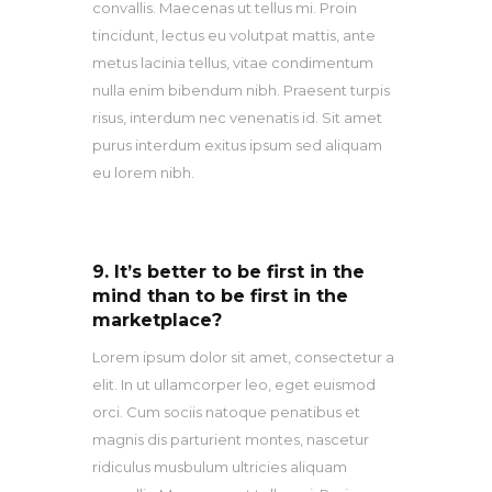
convallis. Maecenas ut tellus mi. Proin
tincidunt, lectus eu volutpat mattis, ante
metus lacinia tellus, vitae condimentum
nulla enim bibendum nibh. Praesent turpis
risus, interdum nec venenatis id. Sit amet
purus interdum exitus ipsum sed aliquam
eu lorem nibh.
9. It’s better to be first in the
mind than to be first in the
marketplace?
Lorem ipsum dolor sit amet, consectetur a
elit. In ut ullamcorper leo, eget euismod
orci. Cum sociis natoque penatibus et
magnis dis parturient montes, nascetur
ridiculus musbulum ultricies aliquam