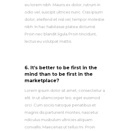
eu lorem nibh. Mauris ex dolor, rutrum in
odio vel, suscipit ultrices nunc. Cras ipsum
dolor, eleifend et nisl vel, tempor molestie
nibh. In hac habitasse platea dictumst.
Proin nec blandit ligula Proin tincidunt,
lectus eu volutpat mattis.
6. It’s better to be first in the
mind than to be first in the
marketplace?
Lorem ipsum dolor sit amet, consectetur a
elit. In ut ullamcorper leo, eget euismod
orci. Cum sociis natoque penatibus et
magnis dis parturient montes, nascetur
ridiculus musbulum ultricies aliquam
convallis. Maecenas ut tellus mi. Proin