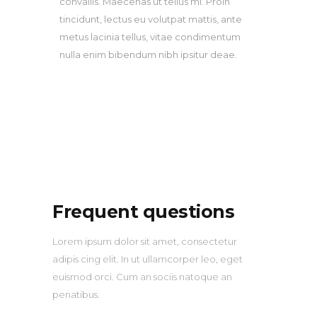
convallis. Maecenas ut tellus mi. Proin
tincidunt, lectus eu volutpat mattis, ante
metus lacinia tellus, vitae condimentum
nulla enim bibendum nibh ipsitur deae.
Frequent questions
Lorem ipsum dolor sit amet, consectetur
adipis cing elit. In ut ullamcorper leo, eget
euismod orci. Cum an sociis natoque an
penatibus.