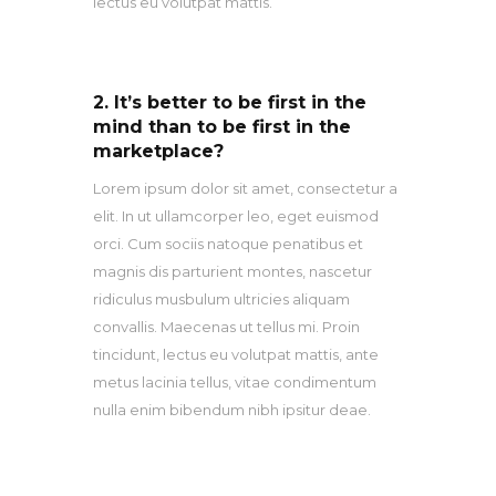
lectus eu volutpat mattis.
2. It’s better to be first in the
mind than to be first in the
marketplace?
Lorem ipsum dolor sit amet, consectetur a
elit. In ut ullamcorper leo, eget euismod
orci. Cum sociis natoque penatibus et
magnis dis parturient montes, nascetur
ridiculus musbulum ultricies aliquam
convallis. Maecenas ut tellus mi. Proin
tincidunt, lectus eu volutpat mattis, ante
metus lacinia tellus, vitae condimentum
nulla enim bibendum nibh ipsitur deae.