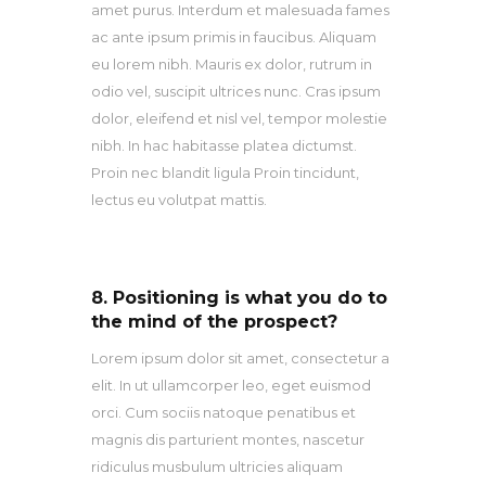
amet purus. Interdum et malesuada fames
ac ante ipsum primis in faucibus. Aliquam
eu lorem nibh. Mauris ex dolor, rutrum in
odio vel, suscipit ultrices nunc. Cras ipsum
dolor, eleifend et nisl vel, tempor molestie
nibh. In hac habitasse platea dictumst.
Proin nec blandit ligula Proin tincidunt,
lectus eu volutpat mattis.
8. Positioning is what you do to
the mind of the prospect?
Lorem ipsum dolor sit amet, consectetur a
elit. In ut ullamcorper leo, eget euismod
orci. Cum sociis natoque penatibus et
magnis dis parturient montes, nascetur
ridiculus musbulum ultricies aliquam