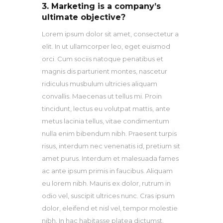
3. Marketing is a company’s
ultimate objective?
Lorem ipsum dolor sit amet, consectetur a
elit. In ut ullamcorper leo, eget euismod
orci. Cum sociis natoque penatibus et
magnis dis parturient montes, nascetur
ridiculus musbulum ultricies aliquam
convallis. Maecenas ut tellus mi. Proin
tincidunt, lectus eu volutpat mattis, ante
metus lacinia tellus, vitae condimentum
nulla enim bibendum nibh. Praesent turpis
risus, interdum nec venenatis id, pretium sit
amet purus. Interdum et malesuada fames
ac ante ipsum primis in faucibus. Aliquam
eu lorem nibh. Mauris ex dolor, rutrum in
odio vel, suscipit ultrices nunc. Cras ipsum
dolor, eleifend et nisl vel, tempor molestie
nibh. In hac habitasse platea dictumst.