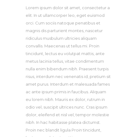
Lorem ipsum dolor sit amet, consectetur a
elit. In ut ullamcorper leo, eget euismod
orci. Cum sociis natoque penatibus et
magnis dis parturient montes, nascetur
ridiculus musbulum ultricies aliquam
convallis. Maecenas ut tellus mi. Proin
tincidunt, lectus eu volutpat mattis, ante
metus lacinia tellus, vitae condimentum
nulla enim bibendum nibh. Praesent turpis
risus, interdum nec venenatis id, pretium sit
amet purus. Interdum et malesuada fames
ac ante ipsum primis in faucibus. Aliquam
eu lorem nibh. Mauris ex dolor, rutrum in
odio vel, suscipit ultrices nunc. Cras ipsum
dolor, eleifend et nisl vel, tempor molestie
nibh. In hac habitasse platea dictumst.
Proin nec blandit ligula Proin tincidunt,