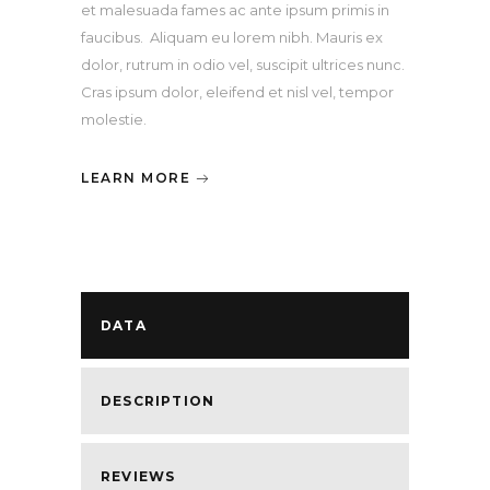
et malesuada fames ac ante ipsum primis in
faucibus. Aliquam eu lorem nibh. Mauris ex
dolor, rutrum in odio vel, suscipit ultrices nunc.
Cras ipsum dolor, eleifend et nisl vel, tempor
molestie.
LEARN MORE
DATA
DESCRIPTION
REVIEWS