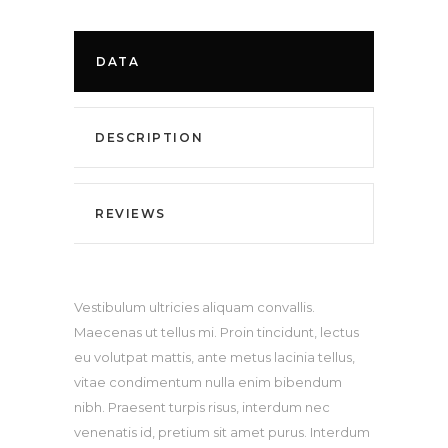
DATA
DESCRIPTION
REVIEWS
Vestibulum ultricies aliquam convallis.
Maecenas ut tellus mi. Proin tincidunt, lectus
eu volutpat mattis, ante metus lacinia tellus,
vitae condimentum nulla enim bibendum
nibh. Praesent turpis risus, interdum nec
venenatis id, pretium sit amet purus. Interdum